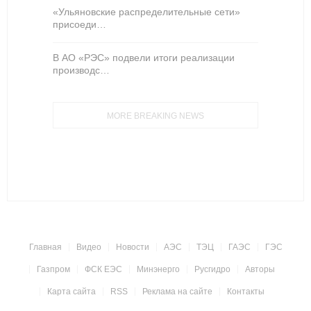
«Ульяновские распределительные сети»
присоеди…
В АО «РЭС» подвели итоги реализации
производс…
MORE BREAKING NEWS
Главная
Видео
Новости
АЭС
ТЭЦ
ГАЭС
ГЭС
Газпром
ФСК ЕЭС
Минэнерго
Русгидро
Авторы
Карта сайта
RSS
Реклама на сайте
Контакты