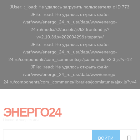
JUser: :_load: Не удалось загрузить пользователя с ID 773.
JFile: :read: Не удалось открыть файл:
/var/www/energo_24_ru_usr/data/www/energo-
24.ru/media/k2/assets/js/k2.frontend.js?
v=2.10.3&b=20200429&sitepath=/
JFile: :read: Не удалось открыть файл:
/var/www/energo_24_ru_usr/data/www/energo-
24.ru/components/com_jcomments/js/jcomments-v2.3.js?v=12
JFile: :read: Не удалось открыть файл:
/var/www/energo_24_ru_usr/data/www/energo-
24.ru/components/com_jcomments/libraries/joomlatune/ajax.js?v=4
ЭНЕРГО24
Новости энергетики
ВОЙТИ