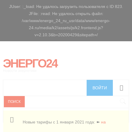
JUser: :_load: Не удалось загрузить пользователя с ID 823.
JFile: :read: Не удалось открыть файл:
/var/www/energo_24_ru_usr/data/www/energo-
24.ru/media/k2/assets/js/k2.frontend.js?
v=2.10.3&b=20200429&sitepath=/
ЭНЕРГО24
Новости энергетики
ВОЙТИ
ПОИСК
Новые тарифы с 1 января 2021 года: ➽
на