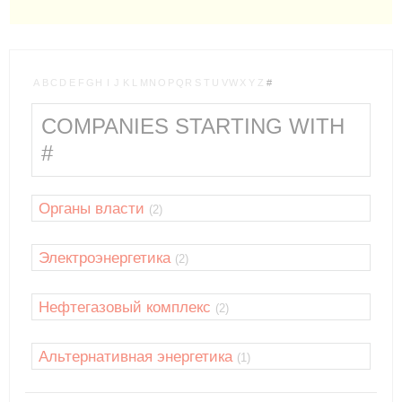
A
B
C
D
E
F
G
H
I
J
K
L
M
N
O
P
Q
R
S
T
U
V
W
X
Y
Z
#
COMPANIES STARTING WITH
#
Органы власти
(2)
Электроэнергетика
(2)
Нефтегазовый комплекс
(2)
Альтернативная энергетика
(1)