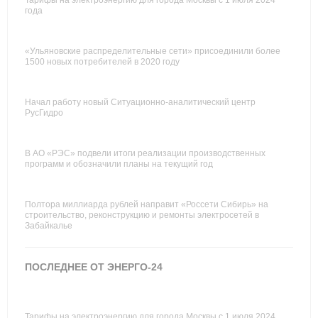
Тарифы на электроэнергию для города Москвы с 1 июля 2024
года
«Ульяновские распределительные сети» присоединили более
1500 новых потребителей в 2020 году
Начал работу новый Ситуационно-аналитический центр
РусГидро
В АО «РЭС» подвели итоги реализации производственных
программ и обозначили планы на текущий год
Полтора миллиарда рублей направит «Россети Сибирь» на
строительство, реконструкцию и ремонты электросетей в
Забайкалье
ПОСЛЕДНЕЕ ОТ ЭНЕРГО-24
Тарифы на электроэнергию для города Москвы с 1 июля 2024