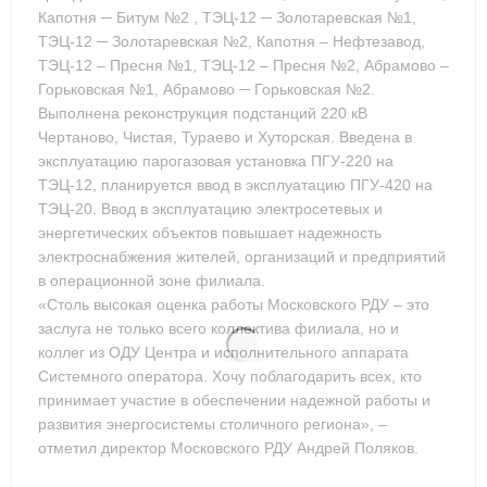
Капотня ─ Битум №2 , ТЭЦ-12 ─ Золотаревская №1,
ТЭЦ-12 ─ Золотаревская №2, Капотня – Нефтезавод,
ТЭЦ-12 – Пресня №1, ТЭЦ-12 – Пресня №2, Абрамово –
Горьковская №1, Абрамово ─ Горьковская №2.
Выполнена реконструкция подстанций 220 кВ
Чертаново, Чистая, Тураево и Хуторская. Введена в
эксплуатацию парогазовая установка ПГУ-220 на
ТЭЦ-12, планируется ввод в эксплуатацию ПГУ-420 на
ТЭЦ-20. Ввод в эксплуатацию электросетевых и
энергетических объектов повышает надежность
электроснабжения жителей, организаций и предприятий
в операционной зоне филиала.
«Столь высокая оценка работы Московского РДУ – это
заслуга не только всего коллектива филиала, но и
коллег из ОДУ Центра и исполнительного аппарата
Системного оператора. Хочу поблагодарить всех, кто
принимает участие в обеспечении надежной работы и
развития энергосистемы столичного региона», –
отметил директор Московского РДУ Андрей Поляков.