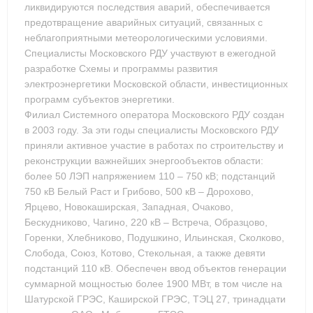
ликвидируются последствия аварий, обеспечивается
предотвращение аварийных ситуаций, связанных с
неблагоприятными метеорологическими условиями.
Специалисты Московского РДУ участвуют в ежегодной
разработке Схемы и программы развития
электроэнергетики Московской области, инвестиционных
программ субъектов энергетики.
Филиал Системного оператора Московского РДУ создан
в 2003 году. За эти годы специалисты Московского РДУ
приняли активное участие в работах по строительству и
реконструкции важнейших энергообъектов области:
более 50 ЛЭП напряжением 110 – 750 кВ; подстанций
750 кВ Белый Раст и Грибово, 500 кВ – Дорохово,
Ярцево, Новокаширская, Западная, Очаково,
Бескудниково, Чагино, 220 кВ – Встреча, Образцово,
Горенки, Хлебниково, Подушкино, Ильинская, Сколково,
Слобода, Союз, Котово, Стекольная, а также девяти
подстанций 110 кВ. Обеспечен ввод объектов генерации
суммарной мощностью более 1900 МВт, в том числе на
Шатурской ГРЭС, Каширской ГРЭС, ТЭЦ 27, тринадцати