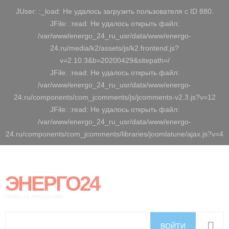
JUser: :_load: Не удалось загрузить пользователя с ID 880.
JFile: :read: Не удалось открыть файл:
/var/www/energo_24_ru_usr/data/www/energo-
24.ru/media/k2/assets/js/k2.frontend.js?
v=2.10.3&b=20200429&sitepath=/
JFile: :read: Не удалось открыть файл:
/var/www/energo_24_ru_usr/data/www/energo-
24.ru/components/com_jcomments/js/jcomments-v2.3.js?v=12
JFile: :read: Не удалось открыть файл:
/var/www/energo_24_ru_usr/data/www/energo-
24.ru/components/com_jcomments/libraries/joomlatune/ajax.js?v=4
ЭНЕРГО24
Новости энергетики
ВОЙТИ