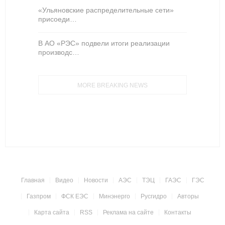
«Ульяновские распределительные сети»
присоеди…
В АО «РЭС» подвели итоги реализации
производс…
MORE BREAKING NEWS
Главная
Видео
Новости
АЭС
ТЭЦ
ГАЭС
ГЭС
Газпром
ФСК ЕЭС
Минэнерго
Русгидро
Авторы
Карта сайта
RSS
Реклама на сайте
Контакты