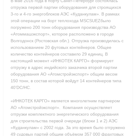
В мае 2016 года в порту Санкт-Петербург состоялась
отгрузка первой партии оборудования для строящихся
3-го и 4-го энергоблоков АЭС «Куданкулам». В рамках
этой операции на борт теплохода MSCSUEZбыло
погружено 200 тонн оборудования производства АО
«Атоммашэкспорт», которое расположено в городе
Волгодонск (Ростовская обл.). Отгрузка производилась с
использованием 20 футовых контейнеров. Общее
количество контейнеров составило 29 единиц. В
настоящий момент «ИНКОТЕК КАРГО» формирует
отгрузку в адрес индийского заказчика второй партии
оборудования АО «Атомстройэкспорт» общим весом
150 тонн, в состав которой войдут 14 контейнеров типа
40’DC/HC.
«ИНКОТЕК КАРГО» является многолетним партнером
АО «Атомстройэкспорт». Компания осуществляет
отгрузки комплектного энергетического оборудования
для строительства первой очереди (блоки 1 и 2) АЭС
«Куданкулам» с 2002 года. За это время было отгружено
49 судовых партий общим объёмом 357 000 фрахтовых