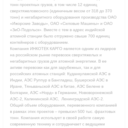
тонн проектных грузов, в том числе 12 единиц
сверхтяжеловесного (единичным весом от 318 до 370
тонн) и негабаритного оборудования производства ОАО
«Ижорские Заводы», ОАО «Силовые Машины» и ОАО
«ЗиО-Подольск». Вместе с тем в адрес индийской
атомной станции было отгружено свыше 700 единиц
контейнеров с оборудованием.
Компания ИНКОТЕК КАРГО является одним из лидеров
на российском рынке перевозок сверхтяжелых и
негабаритных грузов для атомной энергетики. В ее
активе перевозки как для зарубежных, так и для
российских атомных станций: Куданкуламской АЭС в
Индии, АЭС Руппур в Бангладеш, Бушерской АЭС в
Иране, Тяньваньской АЭС в Китае, АЭС Белене в
Болгарии, АЭС «Норд» в Германии, Нововоронежской
АЭС-2, Калининской АЭС, Ленинградской АЭС-2.
Общий объем оборудования, перевезенного компанией
в рамках этих проектов – превысил 500 тыс. фрахтовых
тонн. Компания использует в своей работе самую
современную технику и сотрудничает с ведущими