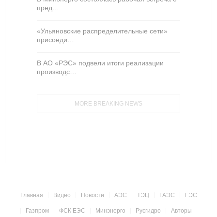
пред…
«Ульяновские распределительные сети»
присоеди…
В АО «РЭС» подвели итоги реализации
производс…
MORE BREAKING NEWS
Главная
Видео
Новости
АЭС
ТЭЦ
ГАЭС
ГЭС
Газпром
ФСК ЕЭС
Минэнерго
Русгидро
Авторы