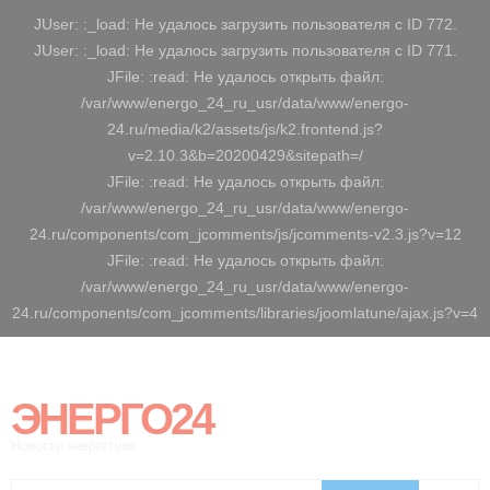
JUser: :_load: Не удалось загрузить пользователя с ID 772.
JUser: :_load: Не удалось загрузить пользователя с ID 771.
JFile: :read: Не удалось открыть файл:
/var/www/energo_24_ru_usr/data/www/energo-
24.ru/media/k2/assets/js/k2.frontend.js?
v=2.10.3&b=20200429&sitepath=/
JFile: :read: Не удалось открыть файл:
/var/www/energo_24_ru_usr/data/www/energo-
24.ru/components/com_jcomments/js/jcomments-v2.3.js?v=12
JFile: :read: Не удалось открыть файл:
/var/www/energo_24_ru_usr/data/www/energo-
24.ru/components/com_jcomments/libraries/joomlatune/ajax.js?v=4
ЭНЕРГО24
Новости энергетики