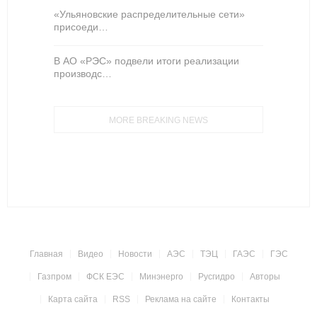
«Ульяновские распределительные сети»
присоеди…
В АО «РЭС» подвели итоги реализации
производс…
MORE BREAKING NEWS
Главная
Видео
Новости
АЭС
ТЭЦ
ГАЭС
ГЭС
Газпром
ФСК ЕЭС
Минэнерго
Русгидро
Авторы
Карта сайта
RSS
Реклама на сайте
Контакты