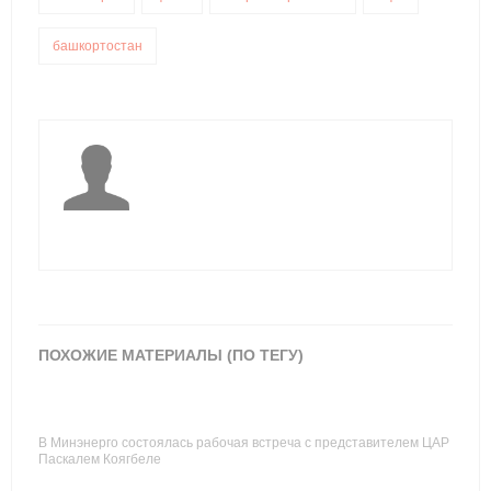
башкортостан
ПОХОЖИЕ МАТЕРИАЛЫ (ПО ТЕГУ)
В Минэнерго состоялась рабочая встреча с представителем ЦАР
Паскалем Коягбеле