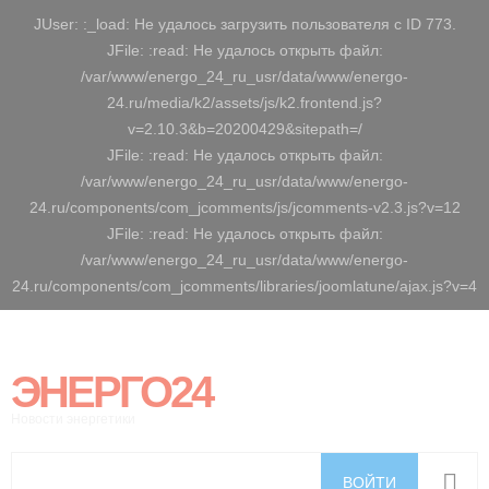
JUser: :_load: Не удалось загрузить пользователя с ID 773.
JFile: :read: Не удалось открыть файл:
/var/www/energo_24_ru_usr/data/www/energo-
24.ru/media/k2/assets/js/k2.frontend.js?
v=2.10.3&b=20200429&sitepath=/
JFile: :read: Не удалось открыть файл:
/var/www/energo_24_ru_usr/data/www/energo-
24.ru/components/com_jcomments/js/jcomments-v2.3.js?v=12
JFile: :read: Не удалось открыть файл:
/var/www/energo_24_ru_usr/data/www/energo-
24.ru/components/com_jcomments/libraries/joomlatune/ajax.js?v=4
ЭНЕРГО24
Новости энергетики
ВОЙТИ