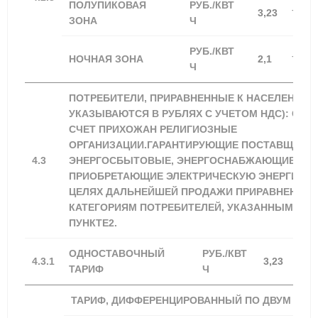
ПОЛУПИКОВАЯ
РУБ./КВТ
+100,0
3,23
ЗОНА
Ч
РУБ./КВТ
+100,0
НОЧНАЯ ЗОНА
2,1
Ч
ПОТРЕБИТЕЛИ, ПРИРАВНЕННЫЕ К НАСЕЛЕНИЮ 
УКАЗЫВАЮТСЯ В РУБЛЯХ С УЧЕТОМ НДС): СО
СЧЕТ ПРИХОЖАН РЕЛИГИОЗНЫЕ
ОРГАНИЗАЦИИ.ГАРАНТИРУЮЩИЕ ПОСТАВЩИКИ,
4.3
ЭНЕРГОСБЫТОВЫЕ, ЭНЕРГОСНАБЖАЮЩИЕ ОРГ
ПРИОБРЕТАЮЩИЕ ЭЛЕКТРИЧЕСКУЮ ЭНЕРГИЮ (
ЦЕЛЯХ ДАЛЬНЕЙШЕЙ ПРОДАЖИ ПРИРАВНЕННЫ
КАТЕГОРИЯМ ПОТРЕБИТЕЛЕЙ, УКАЗАННЫМ В Д
ПУНКТЕ2.
ОДНОСТАВОЧНЫЙ
РУБ./КВТ
+100
4.3.1
3,23
ТАРИФ
Ч
ТАРИФ, ДИФФЕРЕНЦИРОВАННЫЙ ПО ДВУМ ЗОН