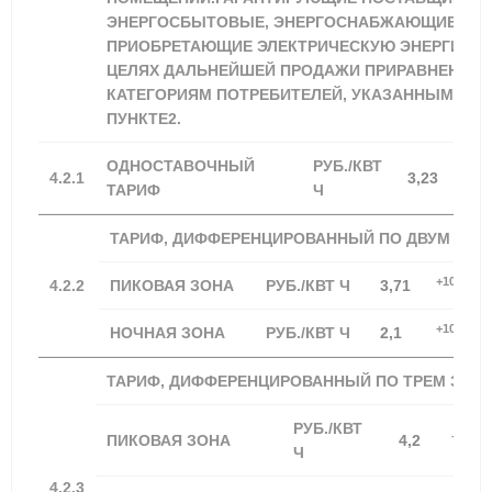
ЭНЕРГОСБЫТОВЫЕ, ЭНЕРГОСНАБЖАЮЩИЕ ОРГ
ПРИОБРЕТАЮЩИЕ ЭЛЕКТРИЧЕСКУЮ ЭНЕРГИЮ (
ЦЕЛЯХ ДАЛЬНЕЙШЕЙ ПРОДАЖИ ПРИРАВНЕННЫ
КАТЕГОРИЯМ ПОТРЕБИТЕЛЕЙ, УКАЗАННЫМ В Д
ПУНКТЕ2.
ОДНОСТАВОЧНЫЙ
РУБ./КВТ
+100
4.2.1
3,23
ТАРИФ
Ч
ТАРИФ, ДИФФЕРЕНЦИРОВАННЫЙ ПО ДВУМ ЗОН
+100,00%
4.2.2
ПИКОВАЯ ЗОНА
РУБ./КВТ Ч
3,71
+100,00%
НОЧНАЯ ЗОНА
РУБ./КВТ Ч
2,1
ТАРИФ, ДИФФЕРЕНЦИРОВАННЫЙ ПО ТРЕМ ЗОН
РУБ./КВТ
+100,0
ПИКОВАЯ ЗОНА
4,2
Ч
4.2.3