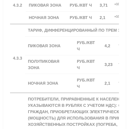
+100,00%
4.3.2
ПИКОВАЯ ЗОНА
РУБ./КВТ Ч
3,71
+100,00%
НОЧНАЯ ЗОНА
РУБ./КВТ Ч
2,1
ТАРИФ, ДИФФЕРЕНЦИРОВАННЫЙ ПО ТРЕМ ЗОН
РУБ./КВТ
+100,0
ПИКОВАЯ ЗОНА
4,2
Ч
4.3.3
ПОЛУПИКОВАЯ
РУБ./КВТ
+100,0
3,23
ЗОНА
Ч
РУБ./КВТ
+100,0
НОЧНАЯ ЗОНА
2,1
Ч
ПОТРЕБИТЕЛИ, ПРИРАВНЕННЫЕ К НАСЕЛЕНИЮ 
УКАЗЫВАЮТСЯ В РУБЛЯХ С УЧЕТОМ НДС): ОБ
ГРАЖДАН, ПРИОБРЕТАЮЩИХ ЭЛЕКТРИЧЕСКУЮ 
(МОЩНОСТЬ) ДЛЯ ИСПОЛЬЗОВАНИЯ В ПРИНАД
ХОЗЯЙСТВЕННЫХ ПОСТРОЙКАХ (ПОГРЕБА,