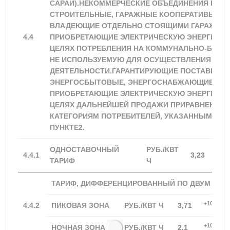
САРАИ).НЕКОММЕРЧЕСКИЕ ОБЪЕДИНЕНИЯ ГРАЖ
СТРОИТЕЛЬНЫЕ, ГАРАЖНЫЕ КООПЕРАТИВЫ) И 
ВЛАДЕЮЩИЕ ОТДЕЛЬНО СТОЯЩИМИ ГАРАЖАМИ
4.4
ПРИОБРЕТАЮЩИЕ ЭЛЕКТРИЧЕСКУЮ ЭНЕРГИЮ (
ЦЕЛЯХ ПОТРЕБЛЕНИЯ НА КОММУНАЛЬНО-БЫТ
НЕ ИСПОЛЬЗУЕМУЮ ДЛЯ ОСУЩЕСТВЛЕНИЯ КО
ДЕЯТЕЛЬНОСТИ.ГАРАНТИРУЮЩИЕ ПОСТАВЩИКИ
ЭНЕРГОСБЫТОВЫЕ, ЭНЕРГОСНАБЖАЮЩИЕ ОРГ
ПРИОБРЕТАЮЩИЕ ЭЛЕКТРИЧЕСКУЮ ЭНЕРГИЮ (
ЦЕЛЯХ ДАЛЬНЕЙШЕЙ ПРОДАЖИ ПРИРАВНЕННЫ
КАТЕГОРИЯМ ПОТРЕБИТЕЛЕЙ, УКАЗАННЫМ В Д
ПУНКТЕ2.
ОДНОСТАВОЧНЫЙ
РУБ./КВТ
+100
4.4.1
3,23
ТАРИФ
Ч
ТАРИФ, ДИФФЕРЕНЦИРОВАННЫЙ ПО ДВУМ ЗОН
+100,00%
4.4.2
ПИКОВАЯ ЗОНА
РУБ./КВТ Ч
3,71
+100,00%
НОЧНАЯ ЗОНА
РУБ./КВТ Ч
2,1