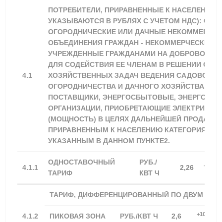
ПОТРЕБИТЕЛИ, ПРИРАВНЕННЫЕ К НАСЕЛЕНИЮ 
УКАЗЫВАЮТСЯ В РУБЛЯХ С УЧЕТОМ НДС): САД
ОГОРОДНИЧЕСКИЕ ИЛИ ДАЧНЫЕ НЕКОММЕРЧЕС
ОБЪЕДИНЕНИЯ ГРАЖДАН - НЕКОММЕРЧЕСКИЕ О
УЧРЕЖДЕННЫЕ ГРАЖДАНАМИ НА ДОБРОВОЛЬН
ДЛЯ СОДЕЙСТВИЯ ЕЕ ЧЛЕНАМ В РЕШЕНИИ ОБЩ
4.1
ХОЗЯЙСТВЕННЫХ ЗАДАЧ ВЕДЕНИЯ САДОВОДСТ
ОГОРОДНИЧЕСТВА И ДАЧНОГО ХОЗЯЙСТВА.ГА
ПОСТАВЩИКИ, ЭНЕРГОСБЫТОВЫЕ, ЭНЕРГОСН
ОРГАНИЗАЦИИ, ПРИОБРЕТАЮЩИЕ ЭЛЕКТРИЧЕС
(МОЩНОСТЬ) В ЦЕЛЯХ ДАЛЬНЕЙШЕЙ ПРОДАЖИ
ПРИРАВНЕННЫМ К НАСЕЛЕНИЮ КАТЕГОРИЯМ П
УКАЗАННЫМ В ДАННОМ ПУНКТЕ2.
ОДНОСТАВОЧНЫЙ
РУБ./
+100,0
4.1.1
2,26
ТАРИФ
КВТ Ч
ТАРИФ, ДИФФЕРЕНЦИРОВАННЫЙ ПО ДВУМ ЗОН
+100,00%
4.1.2
ПИКОВАЯ ЗОНА
РУБ./КВТ Ч
2,6