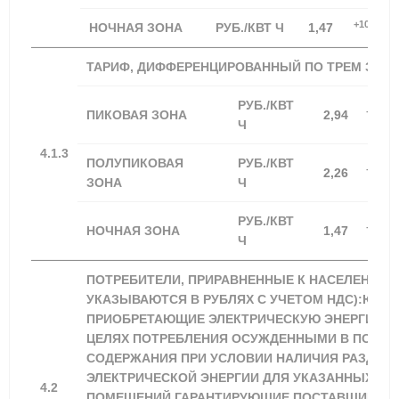
+100,00%
НОЧНАЯ ЗОНА
РУБ./КВТ Ч
1,47
ТАРИФ, ДИФФЕРЕНЦИРОВАННЫЙ ПО ТРЕМ ЗОН
РУБ./КВТ
+100,0
ПИКОВАЯ ЗОНА
2,94
Ч
4.1.3
ПОЛУПИКОВАЯ
РУБ./КВТ
+100,0
2,26
ЗОНА
Ч
РУБ./КВТ
+100,0
НОЧНАЯ ЗОНА
1,47
Ч
ПОТРЕБИТЕЛИ, ПРИРАВНЕННЫЕ К НАСЕЛЕНИЮ 
УКАЗЫВАЮТСЯ В РУБЛЯХ С УЧЕТОМ НДС):ЮРИД
ПРИОБРЕТАЮЩИЕ ЭЛЕКТРИЧЕСКУЮ ЭНЕРГИЮ (
ЦЕЛЯХ ПОТРЕБЛЕНИЯ ОСУЖДЕННЫМИ В ПОМЕЩ
СОДЕРЖАНИЯ ПРИ УСЛОВИИ НАЛИЧИЯ РАЗДЕЛЬ
ЭЛЕКТРИЧЕСКОЙ ЭНЕРГИИ ДЛЯ УКАЗАННЫХ
4.2
ПОМЕЩЕНИЙ.ГАРАНТИРУЮЩИЕ ПОСТАВЩИКИ,