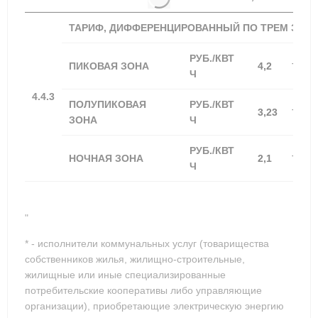
ТАРИФ, ДИФФЕРЕНЦИРОВАННЫЙ ПО ТРЕМ ЗОН
РУБ./КВТ
+100,0
ПИКОВАЯ ЗОНА
4,2
Ч
4.4.3
ПОЛУПИКОВАЯ
РУБ./КВТ
+100,0
3,23
ЗОНА
Ч
РУБ./КВТ
+100,0
НОЧНАЯ ЗОНА
2,1
Ч
"
* - исполнители коммунальных услуг (товарищества
собственников жилья, жилищно-строительные,
жилищные или иные специализированные
потребительские кооперативы либо управляющие
организации), приобретающие электрическую энергию