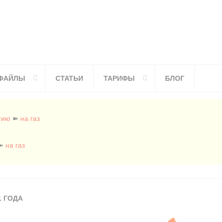
ФАЙЛЫ
СТАТЬИ
ТАРИФЫ
БЛОГ
гию
➽
на газ
➽
на газ
1 ГОДА