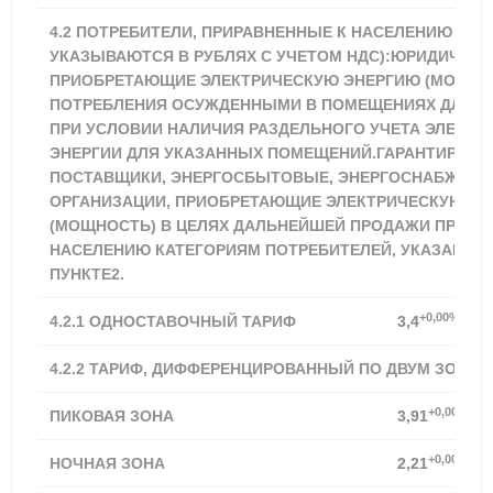
4.2 ПОТРЕБИТЕЛИ, ПРИРАВНЕННЫЕ К НАСЕЛЕНИЮ (ТА
УКАЗЫВАЮТСЯ В РУБЛЯХ С УЧЕТОМ НДС):ЮРИДИЧЕСК
ПРИОБРЕТАЮЩИЕ ЭЛЕКТРИЧЕСКУЮ ЭНЕРГИЮ (МОЩНОС
ПОТРЕБЛЕНИЯ ОСУЖДЕННЫМИ В ПОМЕЩЕНИЯХ ДЛЯ И
ПРИ УСЛОВИИ НАЛИЧИЯ РАЗДЕЛЬНОГО УЧЕТА ЭЛЕКТР
ЭНЕРГИИ ДЛЯ УКАЗАННЫХ ПОМЕЩЕНИЙ.ГАРАНТИРУЮ
ПОСТАВЩИКИ, ЭНЕРГОСБЫТОВЫЕ, ЭНЕРГОСНАБЖАЮ
ОРГАНИЗАЦИИ, ПРИОБРЕТАЮЩИЕ ЭЛЕКТРИЧЕСКУЮ Э
(МОЩНОСТЬ) В ЦЕЛЯХ ДАЛЬНЕЙШЕЙ ПРОДАЖИ ПРИРА
НАСЕЛЕНИЮ КАТЕГОРИЯМ ПОТРЕБИТЕЛЕЙ, УКАЗАННЫ
ПУНКТЕ2.
+0,00%
4.2.1
ОДНОСТАВОЧНЫЙ ТАРИФ
3,4
4.2.2 ТАРИФ, ДИФФЕРЕНЦИРОВАННЫЙ ПО ДВУМ ЗОНАМ
+0,00%
ПИКОВАЯ ЗОНА
3,91
+0,00%
НОЧНАЯ ЗОНА
2,21