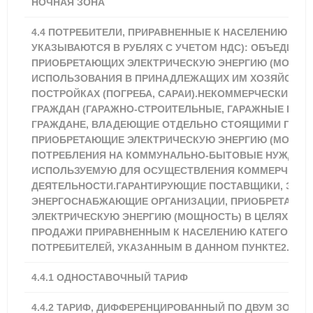
НОЧНАЯ ЗОНА
2,89
4.4 ПОТРЕБИТЕЛИ, ПРИРАВНЕННЫЕ К НАСЕЛЕНИЮ (ТА
УКАЗЫВАЮТСЯ В РУБЛЯХ С УЧЕТОМ НДС): ОБЪЕДИНЕН
ПРИОБРЕТАЮЩИХ ЭЛЕКТРИЧЕСКУЮ ЭНЕРГИЮ (МОЩНО
ИСПОЛЬЗОВАНИЯ В ПРИНАДЛЕЖАЩИХ ИМ ХОЗЯЙСТВ
ПОСТРОЙКАХ (ПОГРЕБА, САРАИ).НЕКОММЕРЧЕСКИЕ О
ГРАЖДАН (ГАРАЖНО-СТРОИТЕЛЬНЫЕ, ГАРАЖНЫЕ КООП
ГРАЖДАНЕ, ВЛАДЕЮЩИЕ ОТДЕЛЬНО СТОЯЩИМИ ГАРА
ПРИОБРЕТАЮЩИЕ ЭЛЕКТРИЧЕСКУЮ ЭНЕРГИЮ (МОЩНОС
ПОТРЕБЛЕНИЯ НА КОММУНАЛЬНО-БЫТОВЫЕ НУЖДЫ И
ИСПОЛЬЗУЕМУЮ ДЛЯ ОСУЩЕСТВЛЕНИЯ КОММЕРЧЕСК
ДЕЯТЕЛЬНОСТИ.ГАРАНТИРУЮЩИЕ ПОСТАВЩИКИ, ЭНЕ
ЭНЕРГОСНАБЖАЮЩИЕ ОРГАНИЗАЦИИ, ПРИОБРЕТАЮЩ
ЭЛЕКТРИЧЕСКУЮ ЭНЕРГИЮ (МОЩНОСТЬ) В ЦЕЛЯХ ДА
ПРОДАЖИ ПРИРАВНЕННЫМ К НАСЕЛЕНИЮ КАТЕГОРИЯ
ПОТРЕБИТЕЛЕЙ, УКАЗАННЫМ В ДАННОМ ПУНКТЕ2.
4.4.1
ОДНОСТАВОЧНЫЙ ТАРИФ
3,62
4.4.2 ТАРИФ, ДИФФЕРЕНЦИРОВАННЫЙ ПО ДВУМ ЗОНАМ