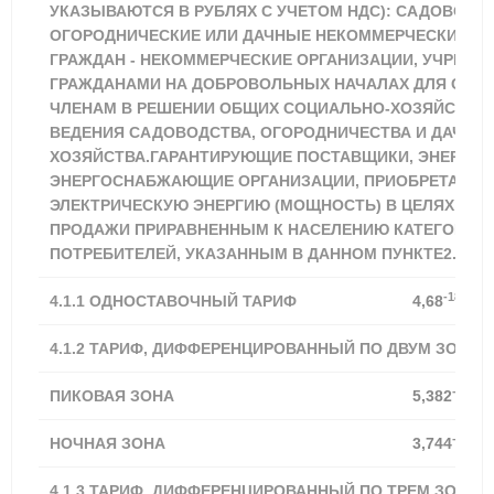
УКАЗЫВАЮТСЯ В РУБЛЯХ С УЧЕТОМ НДС): САДОВОДЧ
ОГОРОДНИЧЕСКИЕ ИЛИ ДАЧНЫЕ НЕКОММЕРЧЕСКИЕ О
ГРАЖДАН - НЕКОММЕРЧЕСКИЕ ОРГАНИЗАЦИИ, УЧРЕЖ
ГРАЖДАНАМИ НА ДОБРОВОЛЬНЫХ НАЧАЛАХ ДЛЯ СОДЕ
ЧЛЕНАМ В РЕШЕНИИ ОБЩИХ СОЦИАЛЬНО-ХОЗЯЙСТВЕ
ВЕДЕНИЯ САДОВОДСТВА, ОГОРОДНИЧЕСТВА И ДАЧНО
ХОЗЯЙСТВА.ГАРАНТИРУЮЩИЕ ПОСТАВЩИКИ, ЭНЕРГО
ЭНЕРГОСНАБЖАЮЩИЕ ОРГАНИЗАЦИИ, ПРИОБРЕТАЮЩ
ЭЛЕКТРИЧЕСКУЮ ЭНЕРГИЮ (МОЩНОСТЬ) В ЦЕЛЯХ ДА
ПРОДАЖИ ПРИРАВНЕННЫМ К НАСЕЛЕНИЮ КАТЕГОРИЯ
ПОТРЕБИТЕЛЕЙ, УКАЗАННЫМ В ДАННОМ ПУНКТЕ2.
-18,21%
4.1.1
ОДНОСТАВОЧНЫЙ ТАРИФ
4,68
4.1.2 ТАРИФ, ДИФФЕРЕНЦИРОВАННЫЙ ПО ДВУМ ЗОНАМ
-18,21
ПИКОВАЯ ЗОНА
5,382
-18,20
НОЧНАЯ ЗОНА
3,744
4.1.3 ТАРИФ, ДИФФЕРЕНЦИРОВАННЫЙ ПО ТРЕМ ЗОНАМ