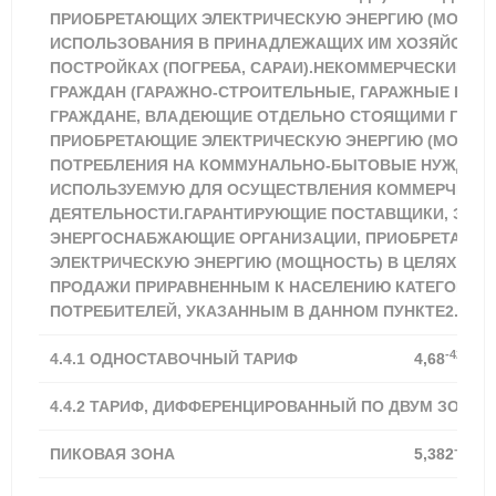
ПРИОБРЕТАЮЩИХ ЭЛЕКТРИЧЕСКУЮ ЭНЕРГИЮ (МОЩНО
ИСПОЛЬЗОВАНИЯ В ПРИНАДЛЕЖАЩИХ ИМ ХОЗЯЙСТВ
ПОСТРОЙКАХ (ПОГРЕБА, САРАИ).НЕКОММЕРЧЕСКИЕ О
ГРАЖДАН (ГАРАЖНО-СТРОИТЕЛЬНЫЕ, ГАРАЖНЫЕ КООП
ГРАЖДАНЕ, ВЛАДЕЮЩИЕ ОТДЕЛЬНО СТОЯЩИМИ ГАРА
ПРИОБРЕТАЮЩИЕ ЭЛЕКТРИЧЕСКУЮ ЭНЕРГИЮ (МОЩНОС
ПОТРЕБЛЕНИЯ НА КОММУНАЛЬНО-БЫТОВЫЕ НУЖДЫ И
ИСПОЛЬЗУЕМУЮ ДЛЯ ОСУЩЕСТВЛЕНИЯ КОММЕРЧЕСК
ДЕЯТЕЛЬНОСТИ.ГАРАНТИРУЮЩИЕ ПОСТАВЩИКИ, ЭНЕ
ЭНЕРГОСНАБЖАЮЩИЕ ОРГАНИЗАЦИИ, ПРИОБРЕТАЮЩ
ЭЛЕКТРИЧЕСКУЮ ЭНЕРГИЮ (МОЩНОСТЬ) В ЦЕЛЯХ ДА
ПРОДАЖИ ПРИРАВНЕННЫМ К НАСЕЛЕНИЮ КАТЕГОРИЯ
ПОТРЕБИТЕЛЕЙ, УКАЗАННЫМ В ДАННОМ ПУНКТЕ2.
-42,75%
4.4.1
ОДНОСТАВОЧНЫЙ ТАРИФ
4,68
4.4.2 ТАРИФ, ДИФФЕРЕНЦИРОВАННЫЙ ПО ДВУМ ЗОНАМ
-42,74
ПИКОВАЯ ЗОНА
5,382