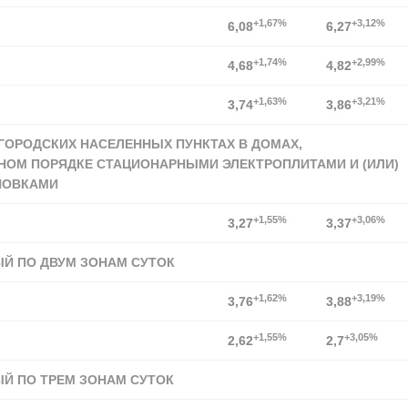
+1,67%
+3,12%
6,08
6,27
+1,74%
+2,99%
4,68
4,82
+1,63%
+3,21%
3,74
3,86
 ГОРОДСКИХ НАСЕЛЕННЫХ ПУНКТАХ В ДОМАХ,
НОМ ПОРЯДКЕ СТАЦИОНАРНЫМИ ЭЛЕКТРОПЛИТАМИ И (ИЛИ)
НОВКАМИ
+1,55%
+3,06%
3,27
3,37
ЫЙ ПО ДВУМ ЗОНАМ СУТОК
+1,62%
+3,19%
3,76
3,88
+1,55%
+3,05%
2,62
2,7
ЫЙ ПО ТРЕМ ЗОНАМ СУТОК