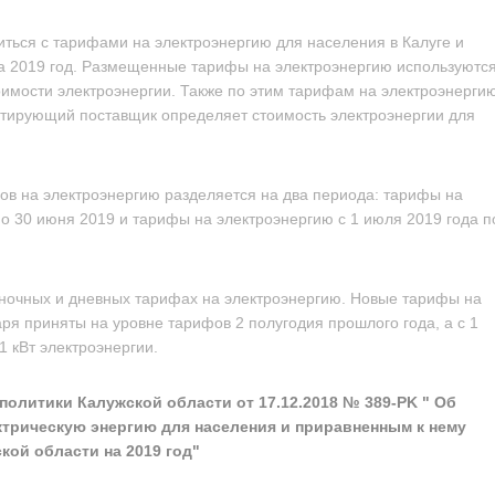
ться с тарифами на электроэнергию для населения в Калуге и
на 2019 год. Размещенные тарифы на электроэнергию используютс
имости электроэнергии. Также по этим тарифам на электроэнерги
нтирующий поставщик определяет стоимость электроэнергии для
фов на электроэнергию разделяется на два периода: тарифы на
по 30 июня 2019 и тарифы на электроэнергию с 1 июля 2019 года п
ночных и дневных тарифах на электроэнергию. Новые тарифы на
ря приняты на уровне тарифов 2 полугодия прошлого года, а с 1
1 кВт электроэнергии.
политики Калужской области от 17.12.2018 № 389-PK " Об
ктрическую энергию для населения и приравненным к нему
кой области на 2019 год"