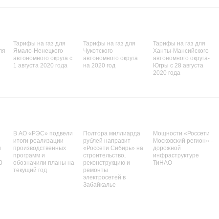
Тарифы на газ для
Тарифы на газ для
Тарифы на газ для
ля
Ямало-Ненецкого
Чукотского
Ханты-Мансийского
автономного округа с
автономного округа
автономного округа-
1 августа 2020 года
на 2020 год
Югры с 28 августа
2020 года
В АО «РЭС» подвели
Полтора миллиарда
Мощности «Россети
е
итоги реализации
рублей направит
Московский регион» -
и
производственных
«Россети Сибирь» на
дорожной
программ и
строительство,
инфраструктуре
0
обозначили планы на
реконструкцию и
ТиНАО
текущий год
ремонты
электросетей в
Забайкалье