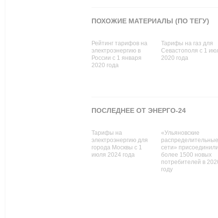
ПОХОЖИЕ МАТЕРИАЛЫ (ПО ТЕГУ)
Рейтинг тарифов на
Тарифы на газ для
электроэнергию в
Севастополя с 1 ию
России с 1 января
2020 года
2020 года
ПОСЛЕДНЕЕ ОТ ЭНЕРГО-24
Тарифы на
«Ульяновские
электроэнергию для
распределительны
города Москвы с 1
сети» присоединил
июля 2024 года
более 1500 новых
потребителей в 202
году