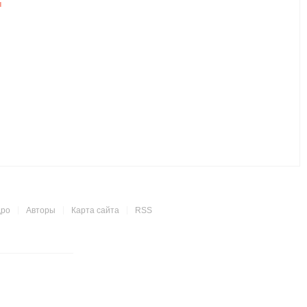
и
дро
Авторы
Карта сайта
RSS