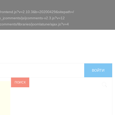
.frontend.js?v=2.10.3&b=20200429&sitepath=/
m_jcomments/js/jcomments-v2.3.js?v=12
omments/libraries/joomlatune/ajax.js?v=4
ВОЙТИ
ПОИСК