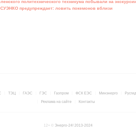
ленского политехнического техникума побывали на экскурси
СУЭНКО предупреждает: ловить покемонов вблизи
С
ТЭЦ
ГАЭС
ГЭС
Газпром
ФСК ЕЭС
Минэнерго
Русги
Реклама на сайте
Контакты
12+
©
Энерго-24! 2013-2024