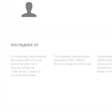
ПОСЛЕДНЕЕ ОТ
Сотрудники ульяновского
Сотрудники ульяновского
Ульяновс
филиала МРСК Волги
филиала ПАО «МРСК
«МРСК Во
приняли участие в
Волги» провели субботник
электрос
благоустройстве
объектов 
«Обелиска Славы» в
мира по б
поселке Ишеевка