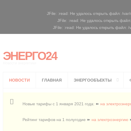
JFile: :read: Не удалось открыть файл: /va
JFile: :read: Не удалось открыть фай
JFile: :read: Не удалось открыть файл: 
ЭНЕРГО24
Новости энергетики
НОВОСТИ
ГЛАВНАЯ
ЭНЕРГООБЪЕКТЫ
Новые тарифы с 1 января 2021 года: ➽
на электроэнер
Рейтинг тарифов на 1 полугодие ➽
на электроэнергию