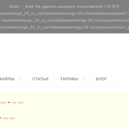
JUser: :_load: Не удалось загрузить пользователя с ID 879.
r/www/energo_24_ru_usr/data/www/energo-24.ru/media/k2/assets/js/k2
л: /var/www/energo_24_ru_usr/data/www/energo-24.ru/components/co
/var/www/energo_24_ru_usr/data/www/energo-24.ru/components/com_jc
ФАЙЛЫ
СТАТЬИ
ТАРИФЫ
БЛОГ
гию
➽
на газ
➽
на газ