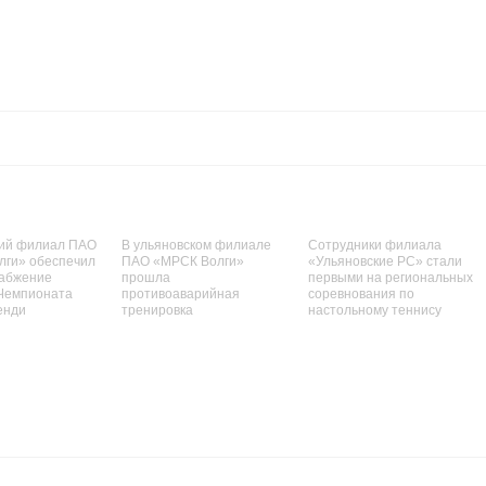
кий филиал ПАО
В ульяновском филиале
Сотрудники филиала
лги» обеспечил
ПАО «МРСК Волги»
«Ульяновские РС» стали
набжение
прошла
первыми на региональных
Чемпионата
противоаварийная
соревнования по
енди
тренировка
настольному теннису