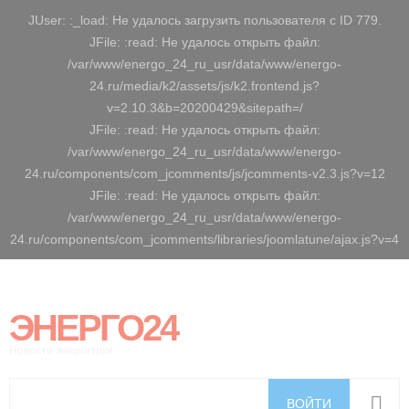
JUser: :_load: Не удалось загрузить пользователя с ID 779.
JFile: :read: Не удалось открыть файл:
/var/www/energo_24_ru_usr/data/www/energo-
24.ru/media/k2/assets/js/k2.frontend.js?
v=2.10.3&b=20200429&sitepath=/
JFile: :read: Не удалось открыть файл:
/var/www/energo_24_ru_usr/data/www/energo-
24.ru/components/com_jcomments/js/jcomments-v2.3.js?v=12
JFile: :read: Не удалось открыть файл:
/var/www/energo_24_ru_usr/data/www/energo-
24.ru/components/com_jcomments/libraries/joomlatune/ajax.js?v=4
ЭНЕРГО24
Новости энергетики
ВОЙТИ