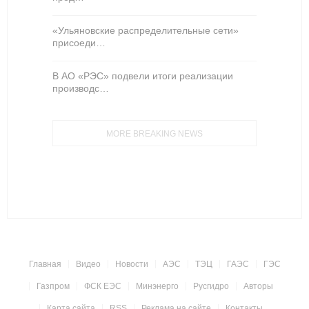
«Ульяновские распределительные сети»
присоеди…
В АО «РЭС» подвели итоги реализации
производс…
MORE BREAKING NEWS
Главная
Видео
Новости
АЭС
ТЭЦ
ГАЭС
ГЭС
Газпром
ФСК ЕЭС
Минэнерго
Русгидро
Авторы
Карта сайта
RSS
Реклама на сайте
Контакты