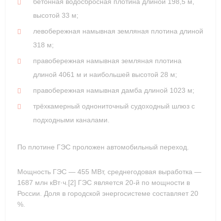
бетонная водосбросная плотина длиной 198,5 м,
высотой 33 м;
левобережная намывная земляная плотина длиной
318 м;
правобережная намывная земляная плотина
длиной 4061 м и наибольшей высотой 28 м;
правобережная намывная дамба длиной 1023 м;
трёхкамерный однониточный судоходный шлюз с
подходными каналами.
По плотине ГЭС проложен автомобильный переход.
Мощность ГЭС — 455 МВт, среднегодовая выработка —
1687 млн кВт·ч.[2] ГЭС является 20-й по мощности в
России. Доля в городской энергосистеме составляет 20
%.