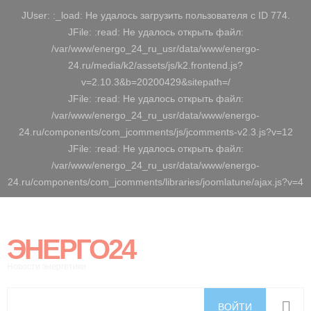
JUser: :_load: Не удалось загрузить пользователя с ID 774.
JFile: :read: Не удалось открыть файл:
/var/www/energo_24_ru_usr/data/www/energo-
24.ru/media/k2/assets/js/k2.frontend.js?
v=2.10.3&b=20200429&sitepath=/
JFile: :read: Не удалось открыть файл:
/var/www/energo_24_ru_usr/data/www/energo-
24.ru/components/com_jcomments/js/jcomments-v2.3.js?v=12
JFile: :read: Не удалось открыть файл:
/var/www/energo_24_ru_usr/data/www/energo-
24.ru/components/com_jcomments/libraries/joomlatune/ajax.js?v=4
ЭНЕРГО24
Новости энергетики
ВОЙТИ