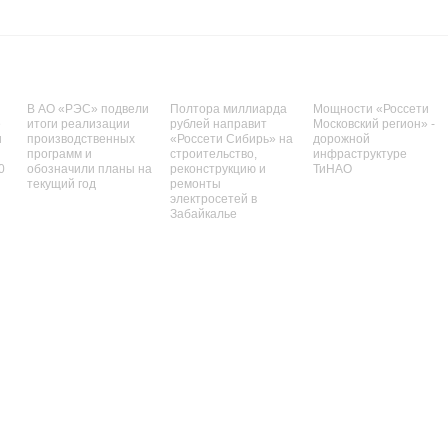
В АО «РЭС» подвели
Полтора миллиарда
Мощности «Россети
е
итоги реализации
рублей направит
Московский регион» -
и
производственных
«Россети Сибирь» на
дорожной
программ и
строительство,
инфраструктуре
0
обозначили планы на
реконструкцию и
ТиНАО
текущий год
ремонты
электросетей в
Забайкалье