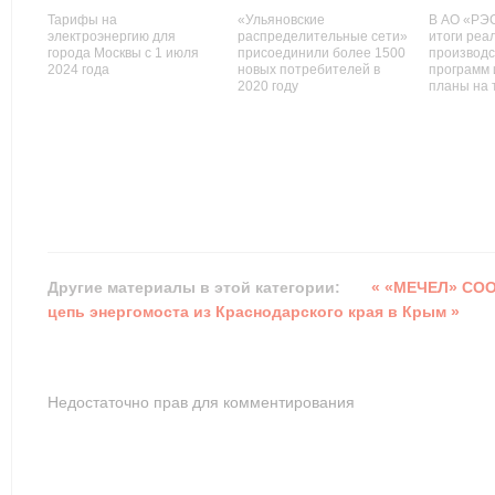
Тарифы на
«Ульяновские
В АО «РЭ
электроэнергию для
распределительные сети»
итоги реа
города Москвы с 1 июля
присоединили более 1500
производ
2024 года
новых потребителей в
программ 
2020 году
планы на 
Другие материалы в этой категории:
« «МЕЧЕЛ» СО
цепь энергомоста из Краснодарского края в Крым »
Недостаточно прав для комментирования