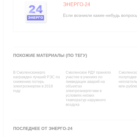
ЭНЕРГО-24
Если возникли какие-нибудь вопрос
ПОХОЖИЕ МАТЕРИАЛЫ (ПО ТЕГУ)
В Смоленскэнерго
Смоленское РДУ приняло
Смоленскэ
награжден лучший РЭС по
участие в учениях по
полугодие
снижению потерь
ликвидации аварий на
неплатель
электроэнергии в 2018
объектах
млн рубле
году
электроэнергетики в
условиях низких
температур наружного
воздуха
ПОСЛЕДНЕЕ ОТ ЭНЕРГО-24