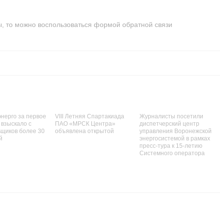
ы, то можно воспользоваться формой обратной связи
нерго за первое
VIII Летняя Спартакиада
Журналисты посетили
 взыскало с
ПАО «МРСК Центра»
диспетчерский центр
щиков более 30
объявлена открытой
управления Воронежской
й
энергосистемой в рамках
пресс-тура к 15-летию
Системного оператора