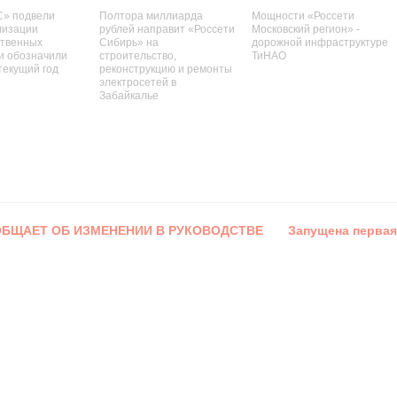
С» подвели
Полтора миллиарда
Мощности «Россети
лизации
рублей направит «Россети
Московский регион» -
ственных
Сибирь» на
дорожной инфраструктуре
и обозначили
строительство,
ТиНАО
текущий год
реконструкцию и ремонты
электросетей в
Забайкалье
ОБЩАЕТ ОБ ИЗМЕНЕНИИ В РУКОВОДСТВЕ
Запущена первая