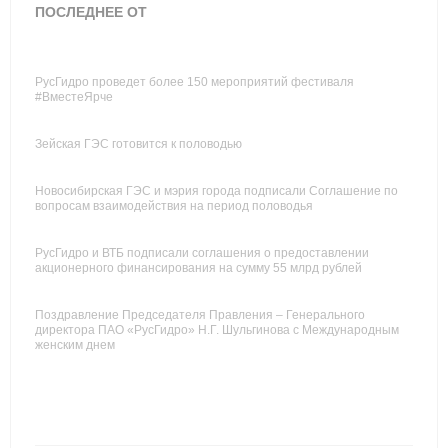
ПОСЛЕДНЕЕ ОТ
РусГидро проведет более 150 мероприятий фестиваля
#ВместеЯрче
Зейская ГЭС готовится к половодью
Новосибирская ГЭС и мэрия города подписали Соглашение по
вопросам взаимодействия на период половодья
РусГидро и ВТБ подписали соглашения о предоставлении
акционерного финансирования на сумму 55 млрд рублей
Поздравление Председателя Правления – Генерального
директора ПАО «РусГидро» Н.Г. Шульгинова с Международным
женским днем