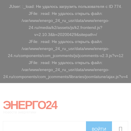
JUser: :_load: Не удалось загрузить пользователя с ID 774.
JFile: :read: Не удалось открыть файл:
/var/www/energo_24_ru_usr/data/www/energo-
24.ru/media/k2/assets/js/k2.frontend.js?
v=2.10.3&b=20200429&sitepath=/
JFile: :read: Не удалось открыть файл:
/var/www/energo_24_ru_usr/data/www/energo-
24.ru/components/com_jcomments/js/jcomments-v2.3.js?v=12
JFile: :read: Не удалось открыть файл:
/var/www/energo_24_ru_usr/data/www/energo-
24.ru/components/com_jcomments/libraries/joomlatune/ajax.js?v=4
ЭНЕРГО24
Новости энергетики
ВОЙТИ